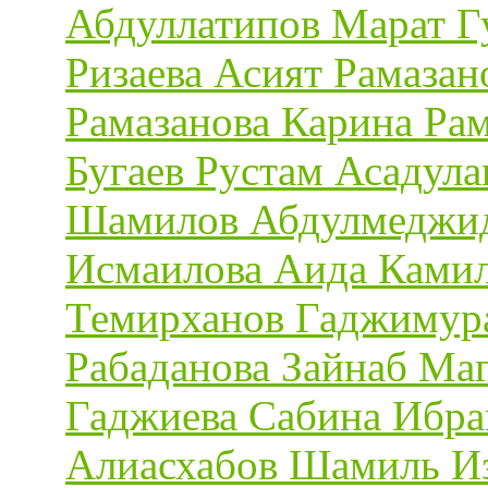
Абдуллатипов Марат Г
Ризаева Асият Рамазан
Рамазанова Карина Ра
Бугаев Рустам Асадул
Шамилов Абдулмеджид
Исмаилова Аида Камил
Темирханов Гаджимур
Рабаданова Зайнаб Ма
Гаджиева Сабина Ибра
Алиасхабов Шамиль И